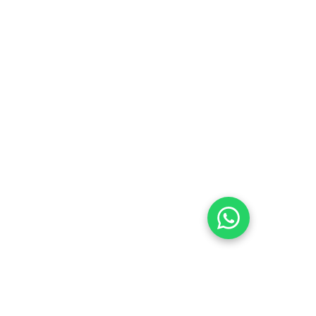
مجتمعنا
تمكين الأفراد من خلال التعليم والحفاظ على 
الثقافة في المجتمع.
تواصل معنا
07576353577
07831010977
contact@esca-community.com
التواصل عبر 
الواتساب
لنتعرف عليك