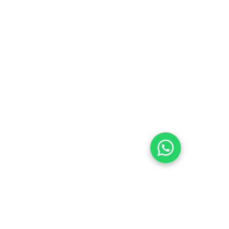
تمكين الأفراد من خلال التعليم والحفاظ على 
الثقافة في المجتمع.
تواصل معنا
07576353577
07831010977
contact@esca-community.com
التواصل عبر 
الواتساب
لنتعرف عليك