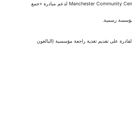
وحظي الحدث بدعم منحة قدرها 500 جنيه إسترليني مقدمة من صندوق روح مانشستر (Spirit of Manchester Fund) عبر Manchester Community Central لدعم مبادرة «جمع 
لقادرة على تقديم تغذية راجعة مؤسسية (البالغون 