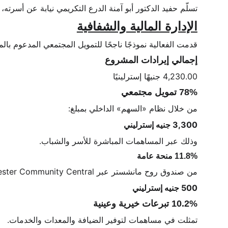
تسلّم حفيد الدكتور أبو آمنة الدرع التكريمي نيابة عن أسرته
الإدارة المالية والشفافية
قدمت الفعالية نموذجًا ناجحًا للتمويل المجتمعي المدعوم بالمن
إجمالي إيرادات المشروع
4,230.00 جنيهًا إسترلينيًا
78% تمويل مجتمعي
من خلال نظام «السهم» الداخلي بمبلغ:
3,300 جنيه إسترليني
وذلك عبر المساهمات المباشرة للأسر والشباب.
11.8% منحة عامة
من صندوق روح مانشستر عبر Manchester Community Central:
500 جنيه إسترليني
10.2% تبرعات خيرية وعينية
تمثلت في مساهمات لتوفير الضيافة والمعدات والخدمات.