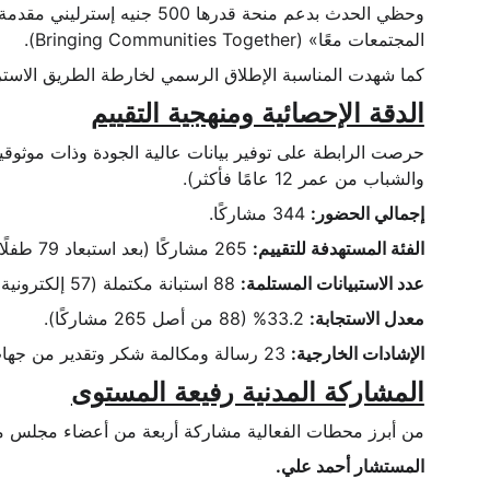
المجتمعات معًا» (Bringing Communities Together).
كما شهدت المناسبة الإطلاق الرسمي لخارطة الطريق الاستراتيجية 2026، والتي سبق عرضها ومشاركتها مع أكثر من 60 جهة 
الدقة الإحصائية ومنهجية التقييم
حرصت الرابطة على توفير بيانات عالية الجودة وذات موثوقية
والشباب من عمر 12 عامًا فأكثر).
إجمالي الحضور:
 344 مشاركًا.
الفئة المستهدفة للتقييم:
 265 مشاركًا (بعد استبعاد 79 طفلًا دون سن 12 عامًا).
عدد الاستبيانات المستلمة:
 88 استبانة مكتملة (57 إلكترونية و31 ورقية).
معدل الاستجابة:
 33.2% (88 من أصل 265 مشاركًا).
الإشادات الخارجية:
 23 رسالة ومكالمة شكر وتقدير من جهات وشركاء خارجيين.
المشاركة المدنية رفيعة المستوى
من أبرز محطات الفعالية مشاركة أربعة من أعضاء مجلس م
المستشار أحمد علي.