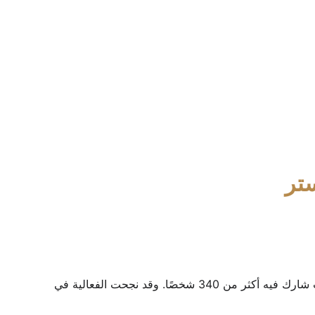
ستر
شكّل الإفطار المجتمعي السنوي الذي نظمته رابطة أبناء شرق السودان بالمملكة المتحدة (ESCA-UK) حدثًا استراتيجيًا بارزًا، حيث شارك فيه أكثر من 340 شخصًا. وقد نجحت الفعالية في 