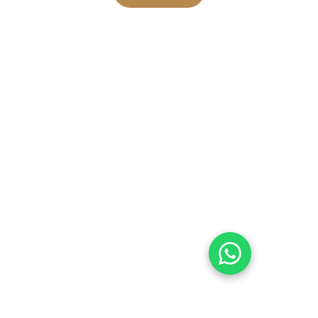
مجتمعنا
تمكين الأفراد من خلال التعليم والحفاظ على 
الثقافة في المجتمع.
تواصل معنا
07576353577
07831010977
contact@esca-community.com
التواصل عبر 
الواتساب