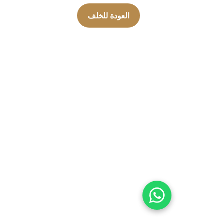
العودة للخلف
مجتمعنا
تمكين الأفراد من خلال التعليم والحفاظ على 
الثقافة في المجتمع.
تواصل معنا
07576353577
07831010977
contact@esca-community.com
التواصل عبر 
الواتساب